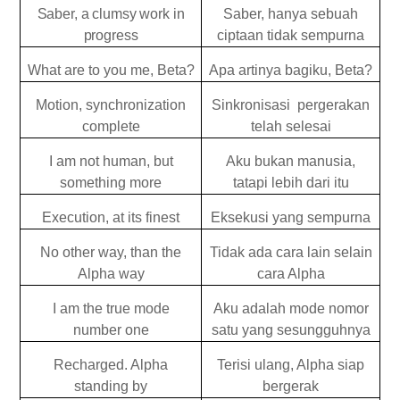
Saber, a clumsy work in
Saber, hanya sebuah
progress
ciptaan tidak sempurna
What are to you me, Beta?
Apa artinya bagiku, Beta?
Motion, synchronization
Sinkronisasi pergerakan
complete
telah selesai
I am not human, but
Aku bukan manusia,
something more
tatapi lebih dari itu
Execution, at its finest
Eksekusi yang sempurna
No other way, than the
Tidak ada cara lain selain
Alpha way
cara Alpha
I am the true mode
Aku adalah mode nomor
number one
satu yang sesungguhnya
Recharged. Alpha
Terisi ulang, Alpha siap
standing by
bergerak