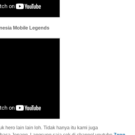
onesia Mobile Legends
hero lain lain loh. Tidak hanya itu kami juga
hasa Jepang. Langsung saja cek di channel youtube
Zenn