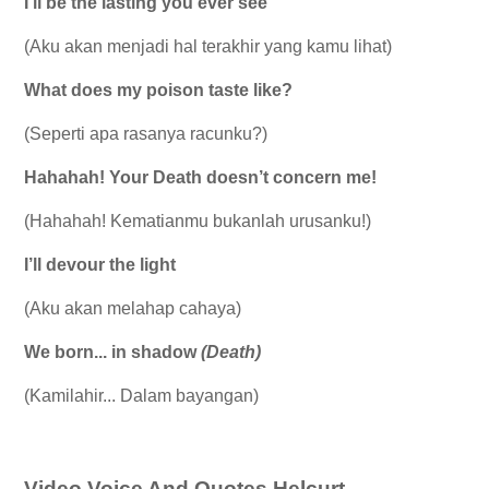
I’ll be the lasting you ever see
(Aku akan menjadi hal terakhir yang kamu lihat)
What does my poison taste like?
(Seperti apa rasanya racunku?)
Hahahah! Your Death doesn’t concern me!
(Hahahah! Kematianmu bukanlah urusanku!)
I’ll devour the light
(Aku akan melahap cahaya)
We born... in shadow
(Death)
(Kamilahir... Dalam bayangan)
Video Voice And Quotes Helcurt