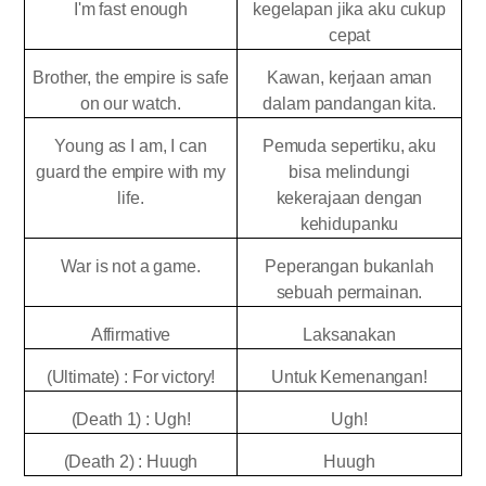
I'm fast enough
kegelapan jika aku cukup
cepat
Brother, the empire is safe
Kawan, kerjaan aman
on our watch.
dalam pandangan kita.
Young as I am, I can
Pemuda sepertiku, aku
guard the empire with my
bisa melindungi
life.
kekerajaan dengan
kehidupanku
War is not a game.
Peperangan bukanlah
sebuah permainan.
Affirmative
Laksanakan
(Ultimate) : For victory!
Untuk Kemenangan!
(Death 1) : Ugh!
Ugh!
(Death 2) : Huugh
Huugh