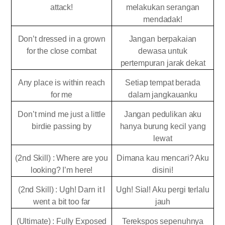
attack!
melakukan serangan
mendadak!
Don’t dressed in a grown
Jangan berpakaian
for the close combat
dewasa untuk
pertempuran jarak dekat
Any place is within reach
Setiap tempat berada
for me
dalam jangkauanku
Don’t mind me just a little
Jangan pedulikan aku
birdie passing by
hanya burung kecil yang
lewat
(2nd Skill) : Where are you
Dimana kau mencari? Aku
looking? I’m here!
disini!
(2nd Skill) : Ugh! Darn it I
Ugh! Sial! Aku pergi terlalu
went a bit too far
jauh
(Ultimate) : Fully Exposed
Terekspos sepenuhnya