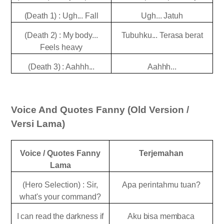
(Death 1) : Ugh... Fall
Ugh... Jatuh
(Death 2) : My body...
Tubuhku... Terasa berat
Feels heavy
(Death 3) : Aahhh...
Aahhh...
Voice And Quotes Fanny (Old Version /
Versi Lama)
Voice / Quotes Fanny
Terjemahan
Lama
(Hero Selection) : Sir,
Apa perintahmu tuan?
what's your command?
I can read the darkness if
Aku bisa membaca