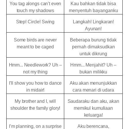
You tag alongs can’t even
Kau bahkan tidak bisa
touch my shadows
menyentuh bayanganku
Step! Circle! Swing
Langkah! Lingkaran!
Ayunan!
Some birds are never
Beberapa burung tidak
meant to be caged
pernah dimaksudkan
untuk dikrung
Hmm... Needlework? Uh –
Hmm... Menjahit? Uh –
not my thing
bukan milikku
I’ll show you how to dance
Aku akan menunjukkan
in midair!
cara menari di udara
My brother and I, will
Saudaraku dan aku, akan
shoulder the family glory!
memikul kumuliaan
keluarga!
I’m planning, on a surprise
Aku berencana,