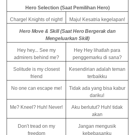
Hero Selection (Saat Pemilihan Hero)
Charge! Knights of night!
Maju! Kesatria kegelapan!
Hero Move & Skill (Saat Hero Bergerak dan
Mengeluarkan Skill)
Hey hey... See my
Hey Hey lihatlah para
admirers behind me?
penggemarku di sana
?
Solitude is my closest
Kesendirian adalah teman
friend
terbaikku
No one can escape me!
Tidak ada yang bisa kabur
dariku!
Me? Kneel? Huh! Never!
Aku berlutut? Huh! tidak
akan
Don't tread on my
Jangan mengusik
freedom
kebebasanku